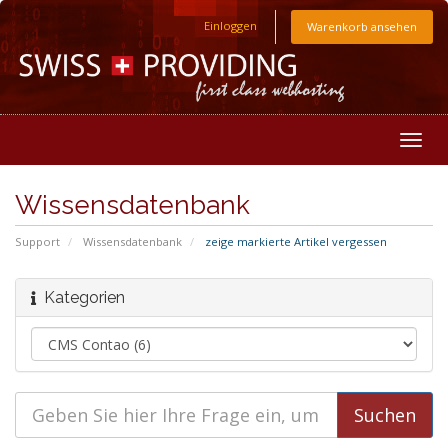
Einloggen
Warenkorb ansehen
Togg
navig
Wissensdatenbank
Support
Wissensdatenbank
zeige markierte Artikel vergessen
Kategorien