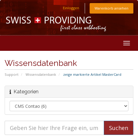
Einloggen
Warenkorb ansehen
Togg
navig
Wissensdatenbank
Support
Wissensdatenbank
zeige markierte Artikel MasterCard
Kategorien