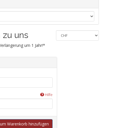
n zu uns
 Verlängerung um 1 Jahr!*
Hilfe
um Warenkorb hinzufügen