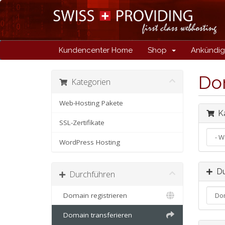
Kundencenter Home
Shop
Ankündi
Do
Kategorien
Web-Hosting Pakete
Ka
SSL-Zertifikate
WordPress Hosting
Du
Durchführen
Domain registrieren
Domain transferieren