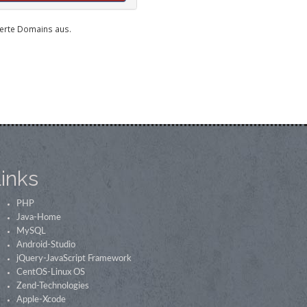
uerte Domains aus.
inks
PHP
Java-Home
MySQL
Android-Studio
jQuery-JavaScript Framework
CentOS-Linux OS
Zend-Technologies
Apple-Xcode