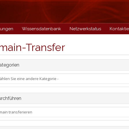
gungen
Wissensdatenbank
Netzwerkstatus
Kontaktie
main-Transfer
tegorien
rchführen