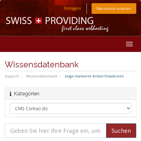
Einloggen
Warenkorb ansehen
Togg
navig
Wissensdatenbank
Support
Wissensdatenbank
zeige markierte Artikel Emailkonto
Kategorien