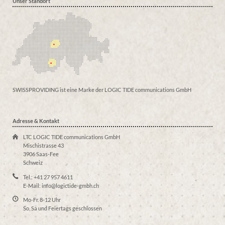
Unser Standort
SWISSPROVIDING ist eine Marke der LOGIC TIDE communications GmbH
Adresse & Kontakt
LTC LOGIC TIDE communications GmbH
Mischistrasse 43
3906 Saas-Fee
Schweiz
Tel.: +41 27 957 4611
E-Mail: info@logictide-gmbh.ch
Mo-Fr. 8-12 Uhr
So, Sa und Feiertags geschlossen